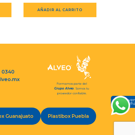
AÑADIR AL CARRITO
3 0340
lveo.mx
Formamos parte del
Grupo Alveo
. Somos tu
proveedor confiable.
Conve
en Wh
ox Guanajuato
Plastibox Puebla