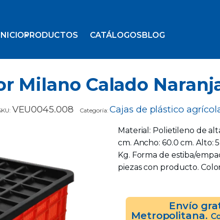
INICIO
PRODUCTOS
CATÁLOGOS
BLOG
r Milano Calado Naranj
VEU0045.008
Cajas de plástico agrícol
SKU:
Categoría:
Material: Polietileno de al
cm. Ancho: 60.0 cm. Alto: 
Kg. Forma de estiba/empaqu
piezas con producto. Color
Envío gra
Metropolitana.
Co