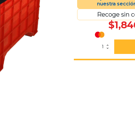
nuestra secció
Recoge sin c
$
1,84
Contenedor
Milano
Calado
Naranja
Con
Tapa
cantidad