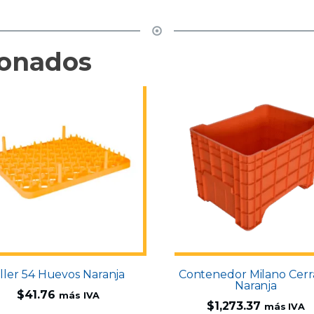
ionados
iller 54 Huevos Naranja
Contenedor Milano Cer
Naranja
$
41.76
más IVA
$
1,273.37
más IVA