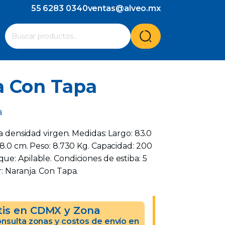
55 6283 0340
ventas@alveo.mx
Cuando hay resultados autocompletados, puedes utilizar l
Buscar
por:
a Con Tapa
a
ta densidad virgen. Medidas: Largo: 83.0
58.0 cm. Peso: 8.730 Kg. Capacidad: 200
e: Apilable. Condiciones de estiba: 5
: Naranja. Con Tapa.
tis en CDMX y Zona
nsulta zonas y costos de envío en