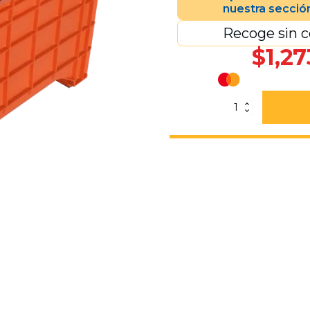
nuestra secció
Recoge sin c
$
1,27
Contenedor
Milano
Cerrado
Naranja
cantidad