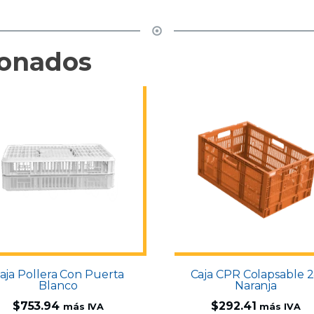
ionados
aja Pollera Con Puerta
Caja CPR Colapsable 
Blanco
Naranja
$
753.94
$
292.41
más IVA
más IVA