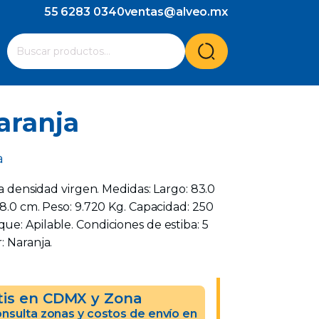
55 6283 0340
ventas@alveo.mx
Cuando hay resultados autocompletados, puedes utilizar l
Buscar
por:
aranja
a
ta densidad virgen. Medidas: Largo: 83.0
58.0 cm. Peso: 9.720 Kg. Capacidad: 250
e: Apilable. Condiciones de estiba: 5
: Naranja.
tis en CDMX y Zona
nsulta zonas y costos de envío en