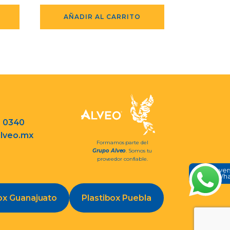
AÑADIR AL CARRITO
3 0340
lveo.mx
Formamos parte del
Grupo Alveo
. Somos tu
proveedor confiable.
Conve
en Wh
ox Guanajuato
Plastibox Puebla