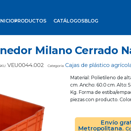
INICIO
PRODUCTOS
CATÁLOGOS
BLOG
nedor Milano Cerrado N
VEU0044.002
Cajas de plástico agrícol
SKU:
Categoría:
Material: Polietileno de al
cm. Ancho: 60.0 cm. Alto: 
Kg. Forma de estiba/empaqu
piezas con producto. Color
Envío gra
Metropolitana.
Co