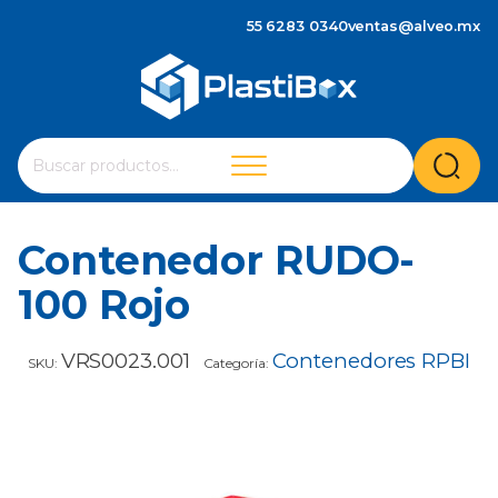
55 6283 0340
ventas@alveo.mx
Cuando hay resultados autocompletados, puedes utilizar 
Buscar
por:
Contenedor RUDO-
100 Rojo
VRS0023.001
Contenedores RPBI
SKU:
Categoría: