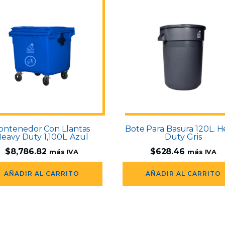
ontenedor Con Llantas
Bote Para Basura 120L. H
eavy Duty 1,100L. Azul
Duty Gris
$
8,786.82
$
628.46
más IVA
más IVA
AÑADIR AL CARRITO
AÑADIR AL CARRITO