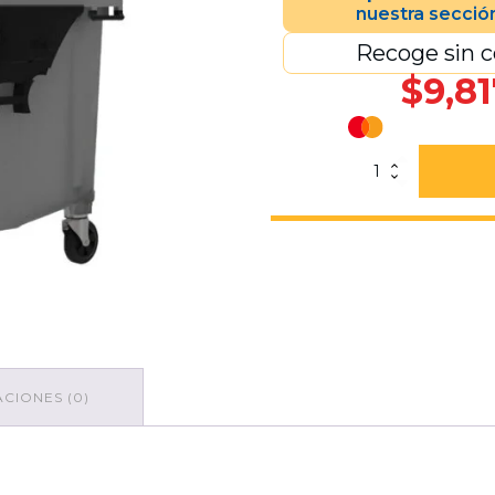
nuestra secció
Recoge sin c
$
9,81
Contenedor
VIC-
1100
HD
Sin
Pedal
Gris
Claro
cantidad
CIONES (0)