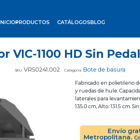
INICIO
PRODUCTOS
CATÁLOGOS
BLOG
r VIC-1100 HD Sin Pedal 
VRS0241.002
Bote de basura
SKU:
Categoría:
Fabricado en polietileno 
y ruedas de hule. Capacidad
laterales para levantamien
135.0 cm, Alto: 131.5 cm. Si
Envío gra
Metropolitana.
Co