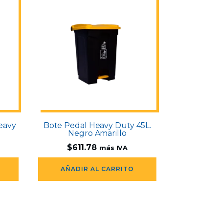
eavy
Bote Pedal Heavy Duty 45L.
Negro Amarillo
$
611.78
más IVA
AÑADIR AL CARRITO