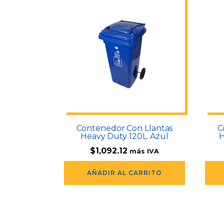
Contenedor Con Llantas
C
Heavy Duty 120L. Azul
H
$
1,092.12
más IVA
AÑADIR AL CARRITO