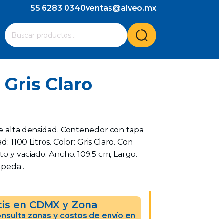
55 6283 0340
ventas@alveo.mx
Cuando hay resultados autocompletados, puedes utilizar l
Buscar
por:
Gris Claro
de alta densidad. Contenedor con tapa
: 1100 Litros. Color: Gris Claro. Con
to y vaciado. Ancho: 109.5 cm, Largo:
n pedal.
tis en CDMX y Zona
nsulta zonas y costos de envío en