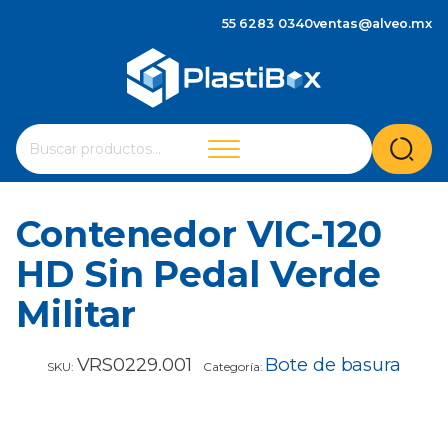
55 6283 0340
ventas@alveo.mx
Cuando hay resultados autocompletados, puedes utilizar 
Buscar
por:
Contenedor VIC-120
HD Sin Pedal Verde
Militar
VRS0229.001
Bote de basura
SKU:
Categoría: