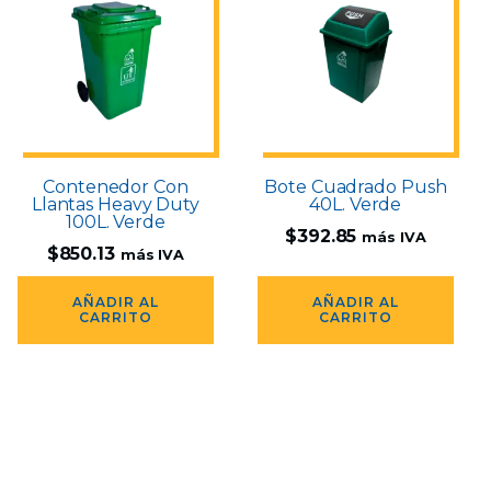
Contenedor Con
Bote Cuadrado Push
Llantas Heavy Duty
40L. Verde
100L. Verde
$
392.85
más IVA
$
850.13
más IVA
AÑADIR AL
AÑADIR AL
CARRITO
CARRITO