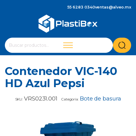
55 6283 0340
ventas@alveo.mx
Cuando hay resultados autocompletados, puedes utilizar 
Buscar
por:
Contenedor VIC-140
HD Azul Pepsi
VRS0231.001
Bote de basura
SKU:
Categoría: