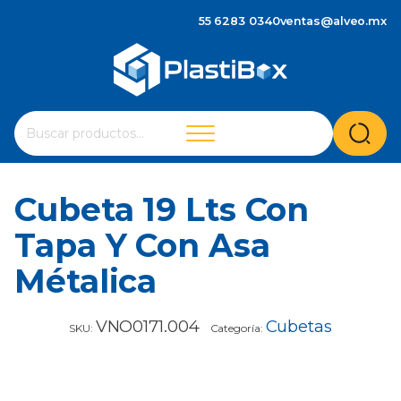
55 6283 0340
ventas@alveo.mx
Cuando hay resultados autocompletados, puedes utilizar 
Buscar
por:
Cubeta 19 Lts Con
Tapa Y Con Asa
Métalica
VNO0171.004
Cubetas
SKU:
Categoría: