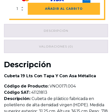
Cubeta
AÑADIR AL CARRITO
19
Lts
Con
Tapa
DESCRIPCIÓN
Y
Con
Asa
Métalica
VALORACIONES (0)
cantidad
Descripción
Cubeta 19 Lts Con Tapa Y Con Asa Métalica
Código de Producto:
VNO0171.004
Código SAT:
41121813
Descripción:
Cubeta de plástico fabricada en
polietileno de alta densidad virgen (HDPE). Medida
superior exterior: 31.25 cm. Altura: 36.15 cm. Peso: .718