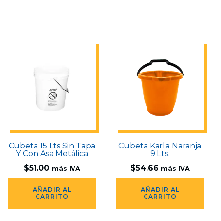
Cubeta 15 Lts Sin Tapa
Cubeta Karla Naranja
Y Con Asa Metálica
9 Lts.
$
51.00
$
54.66
más IVA
más IVA
AÑADIR AL
AÑADIR AL
CARRITO
CARRITO