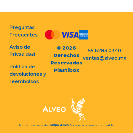
Preguntas
Frecuentes
Aviso de
© 2026
55 6283 0340
Privacidad
Derechos
ventas@alveo.mx
Reservados
Política de
Plastibox
devoluciones y
reembolsos
Formamos parte del
Grupo Alveo
. Somos tu proveedor confiable.