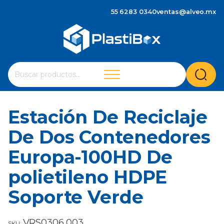
55 6283 0340
ventas@alveo.mx
Cuando hay resultados autocompletados, puedes utilizar 
Buscar
por:
Estación De Reciclaje
De Dos Contenedores
Europa-100HD De
polietileno HDPE
Soporte Verde
VRS0306.003
SKU: