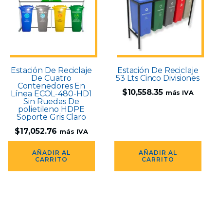
Estación De Reciclaje
Estación De Reciclaje
De Cuatro
53 Lts Cinco Divisiones
Contenedores En
$
10,558.35
Línea ECOL-480-HD1
más IVA
Sin Ruedas De
polietileno HDPE
Soporte Gris Claro
$
17,052.76
más IVA
AÑADIR AL
AÑADIR AL
CARRITO
CARRITO