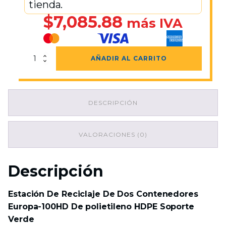
tienda.
$
7,085.88
más IVA
Estación
AÑADIR AL CARRITO
De
Reciclaje
De
Dos
DESCRIPCIÓN
Contenedores
Europa-
100HD
De
VALORACIONES (0)
polietileno
HDPE
Soporte
Descripción
Verde
cantidad
Estación De Reciclaje De Dos Contenedores
Europa-100HD De polietileno HDPE Soporte
Verde