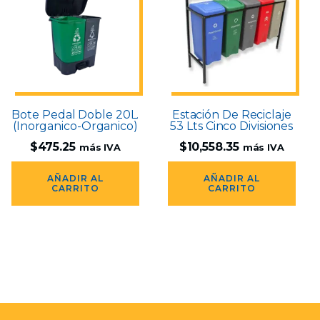
Bote Pedal Doble 20L.
Estación De Reciclaje
(Inorganico-Organico)
53 Lts Cinco Divisiones
$
475.25
$
10,558.35
más IVA
más IVA
AÑADIR AL
AÑADIR AL
CARRITO
CARRITO