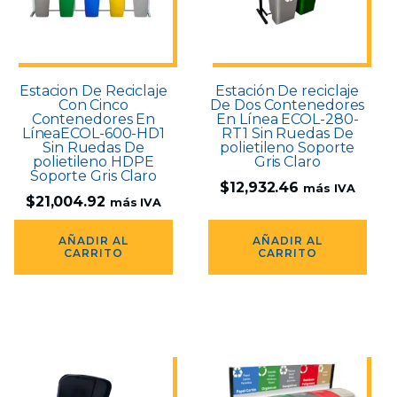
Estacion De Reciclaje
Estación De reciclaje
Con Cinco
De Dos Contenedores
Contenedores En
En Línea ECOL-280-
LíneaECOL-600-HD1
RT1 Sin Ruedas De
Sin Ruedas De
polietileno Soporte
polietileno HDPE
Gris Claro
Soporte Gris Claro
$
12,932.46
más IVA
$
21,004.92
más IVA
AÑADIR AL
AÑADIR AL
CARRITO
CARRITO