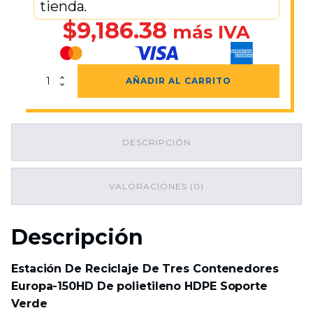
tienda.
$
9,186.38
más IVA
Estación
AÑADIR AL CARRITO
De
Reciclaje
De
Tres
DESCRIPCIÓN
Contenedores
Europa-
150HD
De
VALORACIONES (0)
polietileno
HDPE
Soporte
Descripción
Verde
cantidad
Estación De Reciclaje De Tres Contenedores
Europa-150HD De polietileno HDPE Soporte
Verde