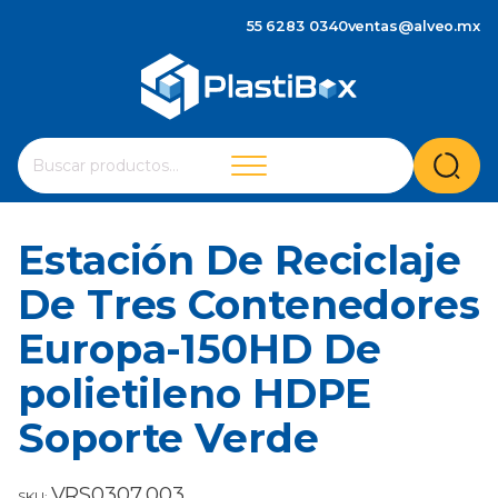
55 6283 0340
ventas@alveo.mx
Cuando hay resultados autocompletados, puedes utilizar 
Buscar
por:
Estación De Reciclaje
De Tres Contenedores
Europa-150HD De
polietileno HDPE
Soporte Verde
VRS0307.003
SKU: