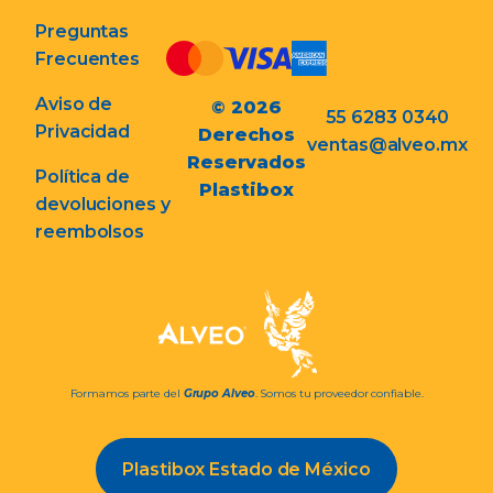
Preguntas
Frecuentes
Aviso de
© 2026
55 6283 0340
Privacidad
Derechos
ventas@alveo.mx
Reservados
Política de
Plastibox
devoluciones y
reembolsos
Formamos parte del
Grupo Alveo
. Somos tu proveedor confiable.
Plastibox Estado de México