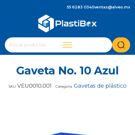
55 6283 0340
ventas@alveo.mx
Cuando hay resultados autocompletados, puedes utilizar 
Buscar
por:
Gaveta No. 10 Azul
VEU0010.001
Gavetas de plástico
SKU:
Categoría: