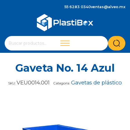
55 6283 0340
ventas@alveo.mx
Cuando hay resultados autocompletados, puedes utilizar 
Buscar
por:
Gaveta No. 14 Azul
VEU0014.001
Gavetas de plástico
SKU:
Categoría: