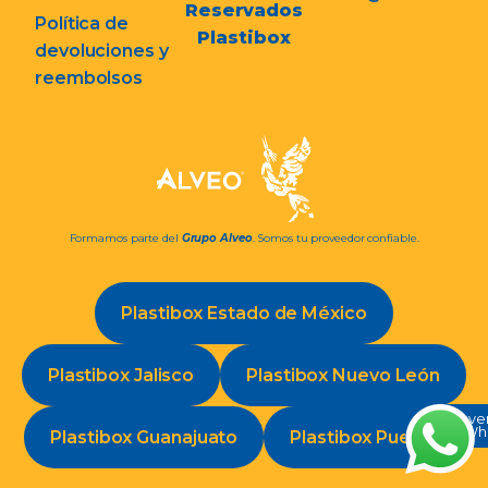
Reservados
Política de
Plastibox
devoluciones y
reembolsos
Formamos parte del
Grupo Alveo
. Somos tu proveedor confiable.
Plastibox Estado de México
Plastibox Jalisco
Plastibox Nuevo León
Conve
en Wh
Plastibox Guanajuato
Plastibox Puebla