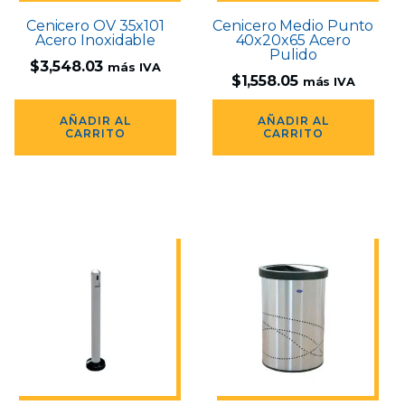
Cenicero OV 35x101
Cenicero Medio Punto
Acero Inoxidable
40x20x65 Acero
Pulido
$
3,548.03
más IVA
$
1,558.05
más IVA
AÑADIR AL
AÑADIR AL
CARRITO
CARRITO