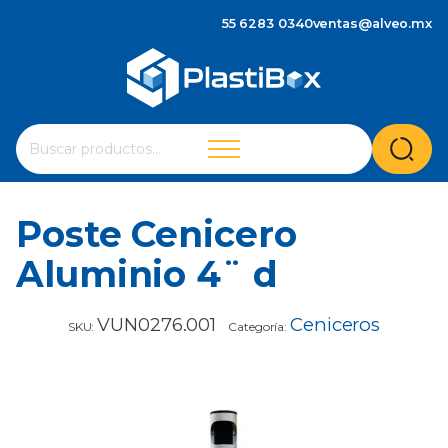
55 6283 0340
ventas@alveo.mx
Cuando hay resultados autocompletados, puedes utilizar 
Buscar
por:
Poste Cenicero
Aluminio 4¨ d
VUN0276.001
Ceniceros
SKU:
Categoría: