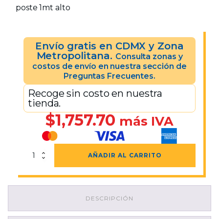
poste 1mt alto
Envío gratis en CDMX y Zona
Metropolitana.
Consulta zonas y
costos de envío en nuestra sección de
Preguntas Frecuentes.
Recoge sin costo en nuestra
tienda.
$
1,757.70
más IVA
Poste
AÑADIR AL CARRITO
Cenicero
Aluminio
4¨
d
DESCRIPCIÓN
cantidad