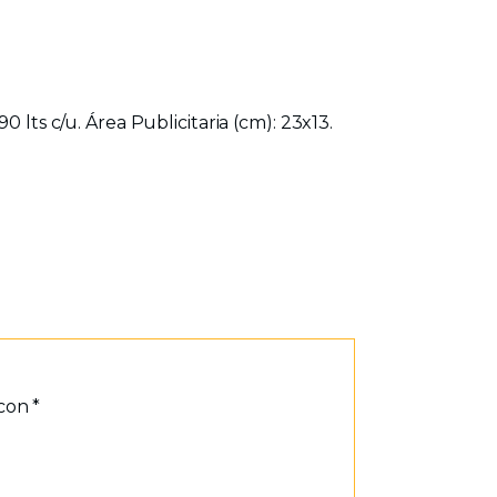
 lts c/u. Área Publicitaria (cm): 23x13.
 con
*