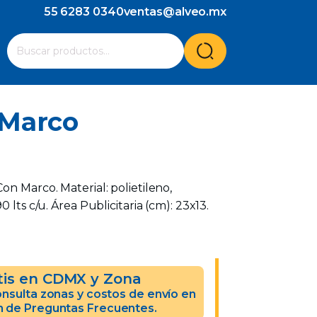
55 6283 0340
ventas@alveo.mx
Cuando hay resultados autocompletados, puedes utilizar l
Buscar
por:
 Marco
on Marco. Material: polietileno,
 lts c/u. Área Publicitaria (cm): 23x13.
tis en CDMX y Zona
nsulta zonas y costos de envío en
n de Preguntas Frecuentes.