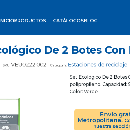
INICIO
PRODUCTOS
CATÁLOGOS
BLOG
cológico De 2 Botes Con
VEU0222.002
Estaciones de reciclaje
SKU:
Categoría:
Set Ecológico De 2 Botes C
polipropileno. Capacidad: 90
Color: Verde.
Envío gra
Metropolitana.
Co
nuestra secció