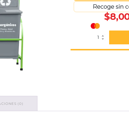
Recoge sin c
$
8,00
Set
Ecológico
De
2
Botes
Con
Marco
cantidad
CIONES (0)