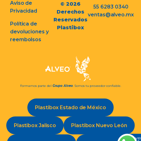
Aviso de
© 2026
55 6283 0340
Privacidad
Derechos
ventas@alveo.mx
Reservados
Política de
Plastibox
devoluciones y
reembolsos
Formamos parte del
Grupo Alveo
. Somos tu proveedor confiable.
Plastibox Estado de México
Plastibox Jalisco
Plastibox Nuevo León
Conve