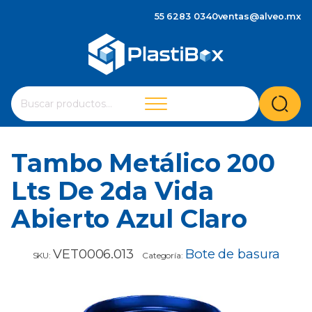
55 6283 0340
ventas@alveo.mx
Cuando hay resultados autocompletados, puedes utilizar 
Buscar
por:
Tambo Metálico 200
Lts De 2da Vida
Abierto Azul Claro
VET0006.013
Bote de basura
SKU:
Categoría: