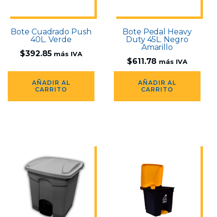
Bote Cuadrado Push
Bote Pedal Heavy
40L. Verde
Duty 45L. Negro
Amarillo
$
392.85
más IVA
$
611.78
más IVA
AÑADIR AL
AÑADIR AL
CARRITO
CARRITO