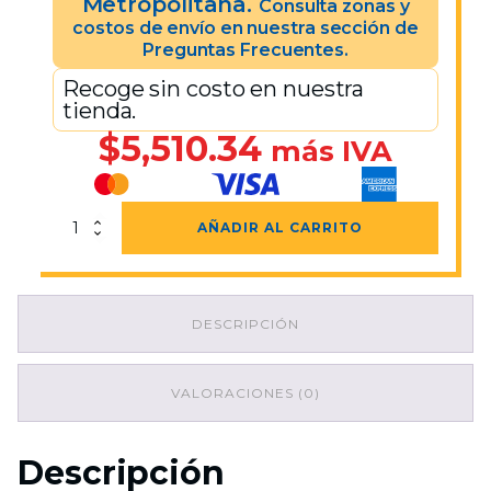
Metropolitana.
Consulta zonas y
costos de envío en nuestra sección de
Preguntas Frecuentes.
Recoge sin costo en nuestra
tienda.
$
5,510.34
más IVA
Tanque
AÑADIR AL CARRITO
Vertical
Comercial
De
2500
DESCRIPCIÓN
L.
cantidad
VALORACIONES (0)
Descripción