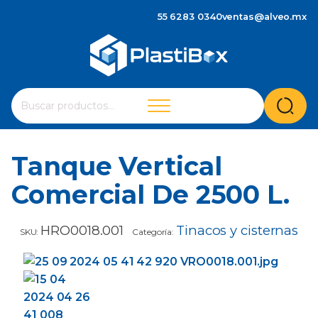
55 6283 0340
ventas@alveo.mx
Cuando hay resultados autocompletados, puedes utilizar 
Buscar
por:
Tanque Vertical
Comercial De 2500 L.
HRO0018.001
Tinacos y cisternas
SKU:
Categoría: