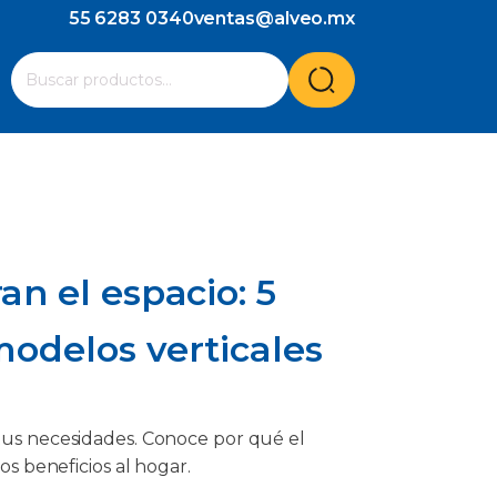
55 6283 0340
ventas@alveo.mx
Cuando hay resultados autocompletados, puedes utilizar l
Buscar
por:
n el espacio: 5
modelos verticales
 tus necesidades. Conoce por qué el
ios beneficios al hogar.