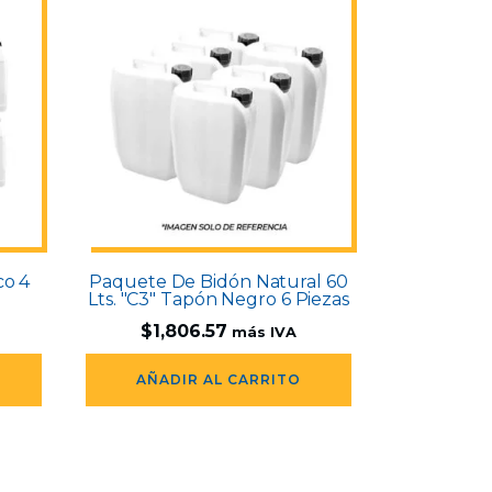
co 4
Paquete De Bidón Natural 60
Lts. "C3" Tapón Negro 6 Piezas
$
1,806.57
más IVA
AÑADIR AL CARRITO