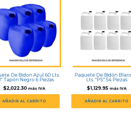
ete De Bidon Azul 60 Lts.
Paquete De Bidón Blan
" Tapón Negro 6 Piezas
Lts. "PS" 54 Piezas
$
2,022.30
$
1,129.95
más IVA
más IVA
AÑADIR AL CARRITO
AÑADIR AL CARRITO