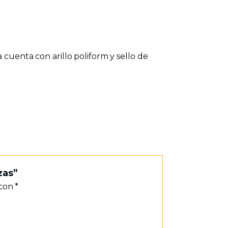
 cuenta con arillo poliform y sello de
zas”
 con
*