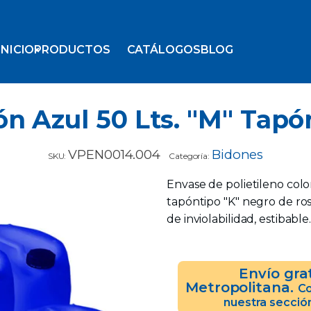
INICIO
PRODUCTOS
CATÁLOGOS
BLOG
n Azul 50 Lts. "M" Tapó
VPEN0014.004
Bidones
SKU:
Categoría:
Envase de polietileno color
tapóntipo "K" negro de ros
de inviolabilidad, estibabl
Envío gra
Metropolitana.
Co
nuestra secció