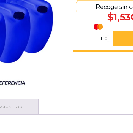
Recoge sin c
$
1,53
Paquete
De
Bidón
Azul
50
Lts.
"M"
Tapón
Negro
6
Piezas
cantidad
CIONES (0)