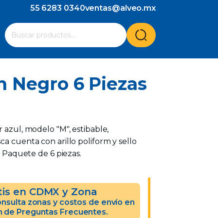
55 6283 0340
ventas@alveo.mx
Cuando hay resultados autocompletados, puedes utilizar l
Buscar
por:
n Negro 6 Piezas
 azul, modelo "M", estibable,
ca cuenta con arillo poliform y sello
e. Paquete de 6 piezas.
tis en CDMX y Zona
nsulta zonas y costos de envío en
n de Preguntas Frecuentes.