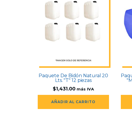
Paquete De Bidón Natural 20
Paqu
Lts. "T" 12 piezas
"M
$
1,431.00
más IVA
AÑADIR AL CARRITO