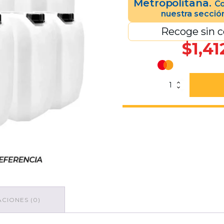
Metropolitana.
Co
nuestra secció
Recoge sin c
$
1,41
Paquete
De
Bidón
Natural
25
Lts.
"C3"
Tapón
Negro
10
piezas
cantidad
CIONES (0)