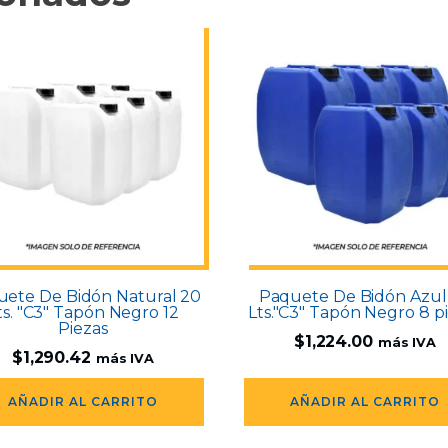
ete De Bidón Natural 20
Paquete De Bidón Azul
ts. "C3" Tapón Negro 12
Lts."C3" Tapón Negro 8 p
Piezas
$
1,224.00
más IVA
$
1,290.42
más IVA
AÑADIR AL CARRITO
AÑADIR AL CARRITO