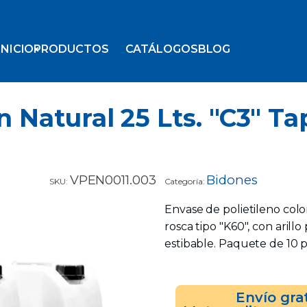
INICIO
PRODUCTOS
CATÁLOGOS
BLOG
 Natural 25 Lts. "C3" T
VPEN0011.003
Bidones
SKU:
Categoría:
Envase de polietileno colo
rosca tipo "K60", con arillo 
estibable. Paquete de 10 p
Envío gra