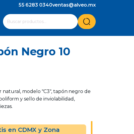
55 6283 0340
ventas@alveo.mx
Cuando hay resultados autocompletados, puedes utilizar l
Buscar
por:
apón Negro 10
r natural, modelo "C3", tapón negro de
poliform y sello de inviolabilidad,
iezas.
tis en CDMX y Zona