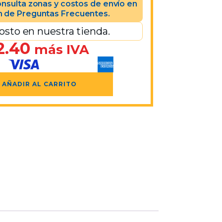
nsulta zonas y costos de envío en
n de Preguntas Frecuentes.
osto en nuestra tienda.
2.40
más IVA
AÑADIR AL CARRITO