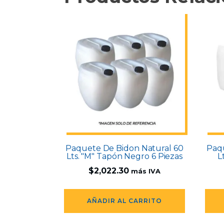
Paquete De Bidon Natural 60
Paqu
Lts. "M" Tapón Negro 6 Piezas
L
$
2,022.30
más IVA
AÑADIR AL CARRITO