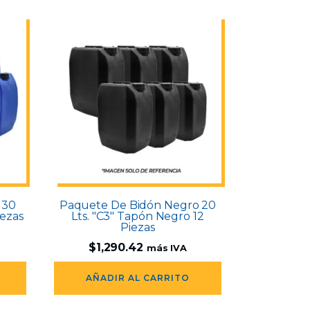
 30
Paquete De Bidón Negro 20
iezas
Lts. "C3" Tapón Negro 12
Piezas
$
1,290.42
más IVA
AÑADIR AL CARRITO