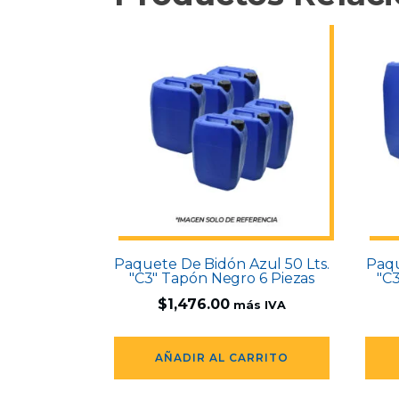
Paquete De Bidón Azul 50 Lts.
Paqu
"C3" Tapón Negro 6 Piezas
"C
$
1,476.00
más IVA
AÑADIR AL CARRITO