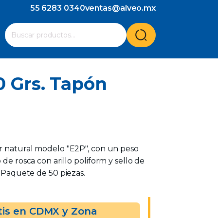
55 6283 0340
ventas@alveo.mx
Cuando hay resultados autocompletados, puedes utilizar l
Buscar
por:
0 Grs. Tapón
or natural modelo "E2P", con un peso
 de rosca con arillo poliform y sello de
. Paquete de 50 piezas.
tis en CDMX y Zona