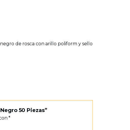
egro de rosca con arillo poliform y sello
 Negro 50 Piezas”
 con
*