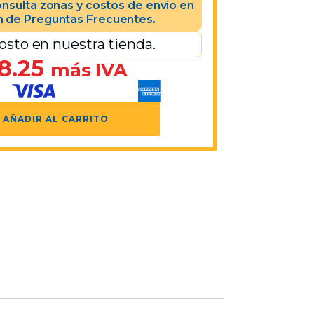
nsulta zonas y costos de envío en
n de Preguntas Frecuentes.
osto en nuestra tienda.
8.25
más IVA
AÑADIR AL CARRITO