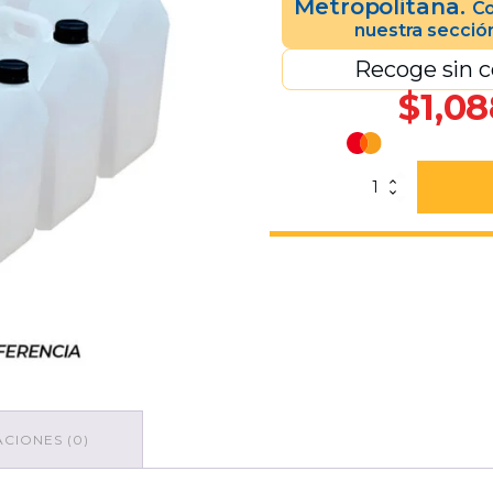
Metropolitana.
Co
nuestra secció
Recoge sin c
$
1,08
Paquete
De
Bidón
Natural
4
Lts.
"E2P"
160
Grs.
Tapón
Negro
50
Piezas
CIONES (0)
cantidad