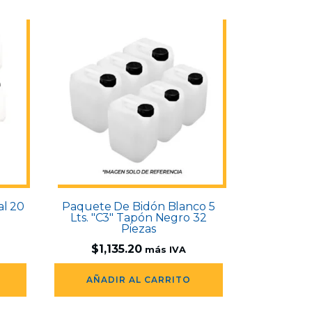
al 20
Paquete De Bidón Blanco 5
Lts. "C3" Tapón Negro 32
Piezas
$
1,135.20
más IVA
AÑADIR AL CARRITO