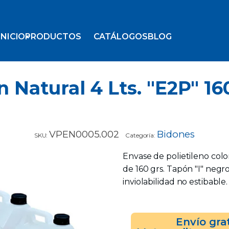
INICIO
PRODUCTOS
CATÁLOGOS
BLOG
 Natural 4 Lts. "E2P" 16
VPEN0005.002
Bidones
SKU:
Categoría:
Envase de polietileno col
de 160 grs. Tapón "I" negro
inviolabilidad no estibable
Envío gra