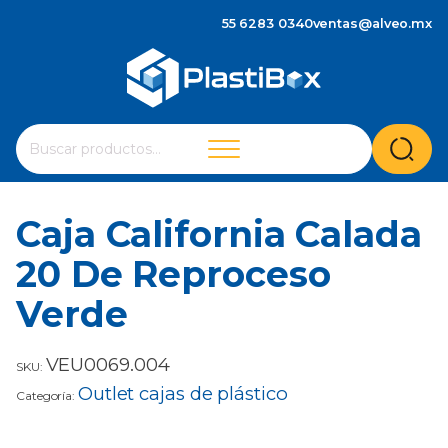
55 6283 0340
ventas@alveo.mx
Cuando hay resultados autocompletados, puedes utilizar 
Buscar
por:
Caja California Calada
20 De Reproceso
Verde
VEU0069.004
SKU:
Outlet cajas de plástico
Categoría: