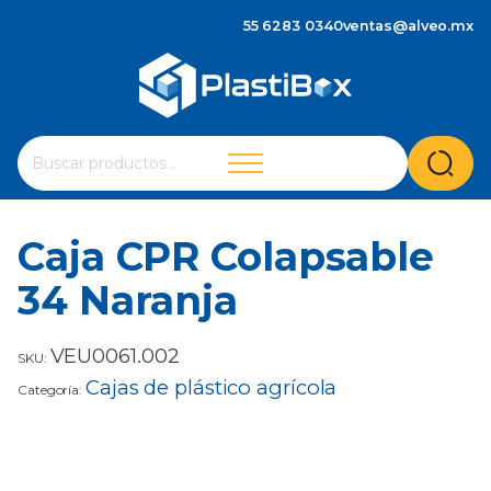
55 6283 0340
ventas@alveo.mx
Cuando hay resultados autocompletados, puedes utilizar 
Buscar
por:
Caja CPR Colapsable
34 Naranja
VEU0061.002
SKU:
Cajas de plástico agrícola
Categoría: