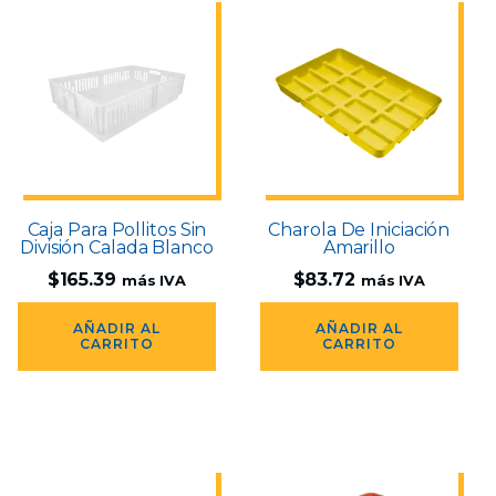
Caja Para Pollitos Sin
Charola De Iniciación
División Calada Blanco
Amarillo
$
165.39
$
83.72
más IVA
más IVA
AÑADIR AL
AÑADIR AL
CARRITO
CARRITO