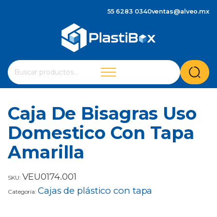
55 6283 0340
ventas@alveo.mx
Cuando hay resultados autocompletados, puedes utilizar 
Buscar
por:
Caja De Bisagras Uso
Domestico Con Tapa
Amarilla
VEU0174.001
SKU:
Cajas de plástico con tapa
Categoría: