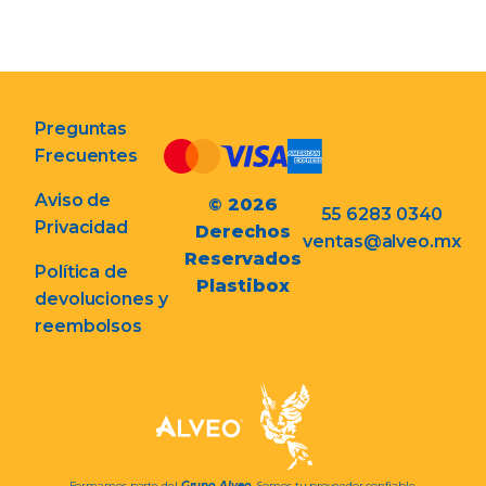
Preguntas
Frecuentes
Aviso de
© 2026
55 6283 0340
Privacidad
Derechos
ventas@alveo.mx
Reservados
Política de
Plastibox
devoluciones y
reembolsos
Formamos parte del
Grupo Alveo
. Somos tu proveedor confiable.