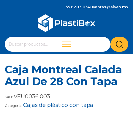
55 6283 0340
ventas@alveo.mx
Cuando hay resultados autocompletados, puedes utilizar 
Buscar
por:
Caja Montreal Calada
Azul De 28 Con Tapa
VEU0036.003
SKU:
Cajas de plástico con tapa
Categoría: