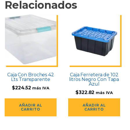
Relacionados
Caja Con Broches 42
Caja Ferretera de 102
Lts Transparente
litros Negro Con Tapa
Azul
$
224.52
más IVA
$
322.82
más IVA
AÑADIR AL
AÑADIR AL
CARRITO
CARRITO