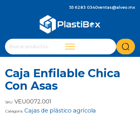
55 6283 0340
ventas@alveo.mx
Cuando hay resultados autocompletados, puedes utilizar 
Buscar
por:
Caja Enfilable Chica
Con Asas
VEU0072.001
SKU:
Cajas de plástico agrícola
Categoría: