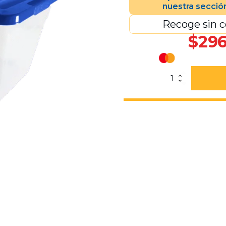
nuestra secció
Recoge sin c
$
296
Caja
Erick
37
Con
Ruedas
Y
Tapa
Azul
cantidad