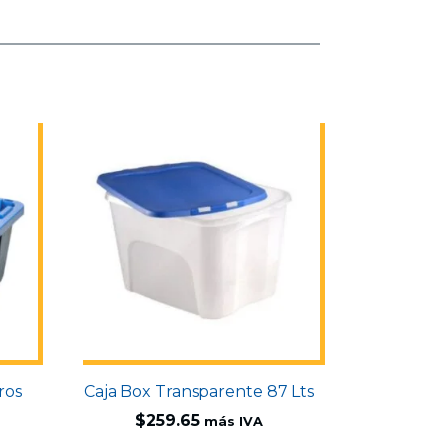
ros
Caja Box Transparente 87 Lts
l
$
259.65
más IVA