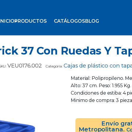
INICIO
PRODUCTOS
CATÁLOGOS
BLOG
rick 37 Con Ruedas Y Ta
VEU0176.002
Cajas de plástico con tap
SKU:
Categoría:
Material: Polipropileno. M
Alto: 37 cm. Peso: 1.955 Kg
Condiciones de estiba: 4 p
Minimo de compra: 3 pieza
Envío gra
Metropolitana.
Co