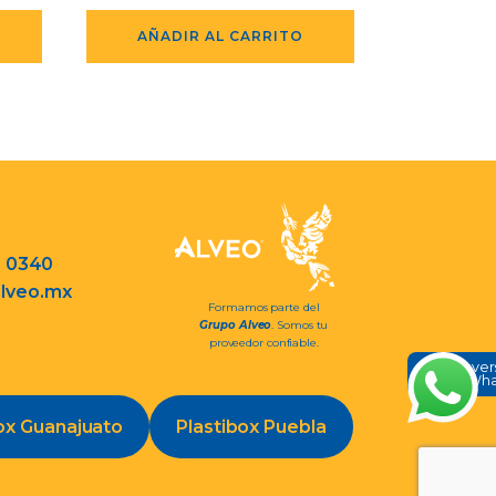
AÑADIR AL CARRITO
3 0340
lveo.mx
Formamos parte del
Grupo Alveo
. Somos tu
proveedor confiable.
Conve
en Wh
ox Guanajuato
Plastibox Puebla