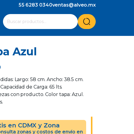
55 6283 0340
ventas@alveo.mx
Cuando hay resultados autocompletados, puedes utilizar l
Buscar
por:
pa Azul
a
edidas: Largo: 58 cm. Ancho: 38.5 cm.
. Capacidad de Carga: 65 lts.
iezas con producto. Color tapa: Azul.
s.
tis en CDMX y Zona
nsulta zonas y costos de envío en