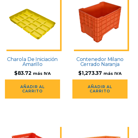
Charola De Iniciación
Contenedor Milano
Amarillo
Cerrado Naranja
$
83.72
$
1,273.37
más IVA
más IVA
AÑADIR AL
AÑADIR AL
CARRITO
CARRITO