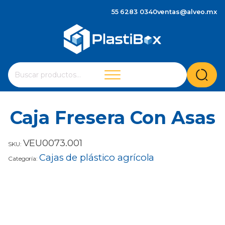
55 6283 0340
ventas@alveo.mx
Cuando hay resultados autocompletados, puedes utilizar 
Buscar
por:
Caja Fresera Con Asas
VEU0073.001
SKU:
Cajas de plástico agrícola
Categoría: