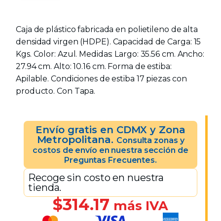
Caja de plástico fabricada en polietileno de alta
densidad virgen (HDPE). Capacidad de Carga: 15
Kgs. Color: Azul. Medidas: Largo: 35.56 cm. Ancho:
27.94 cm. Alto: 10.16 cm. Forma de estiba:
Apilable. Condiciones de estiba 17 piezas con
producto. Con Tapa.
Envío gratis en CDMX y Zona
Metropolitana.
Consulta zonas y
costos de envío en nuestra sección de
Preguntas Frecuentes.
Recoge sin costo en nuestra
tienda.
$
314.17
más IVA