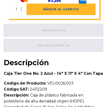
Caja
AÑADIR AL CARRITO
Tier
One
No.
2
DESCRIPCIÓN
Azul
-
14"
X
VALORACIONES (0)
11"
X
4"
Descripción
Con
Tapa
cantidad
Caja Tier One No. 2 Azul - 14" X 11" X 4" Con Tapa
Código de Producto:
VEU0026.003
Código SAT:
24112209
Descripción:
Caja de plástico fabricada en
polietileno de alta densidad virgen (HDPE).