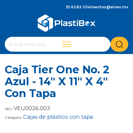
55 6283 0340
ventas@alveo.mx
Cuando hay resultados autocompletados, puedes utilizar 
Buscar
por:
Caja Tier One No. 2
Azul - 14" X 11" X 4"
Con Tapa
VEU0026.003
SKU:
Cajas de plástico con tapa
Categoría: