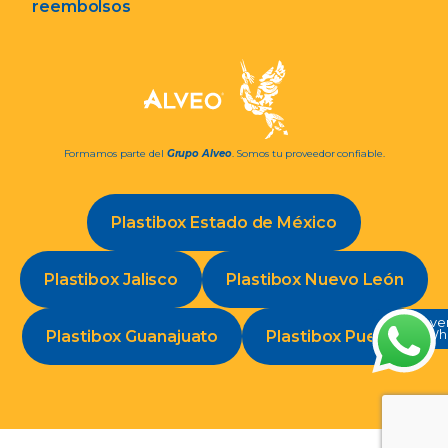
reembolsos
Formamos parte del
Grupo Alveo
. Somos tu proveedor confiable.
Plastibox Estado de México
Plastibox Jalisco
Plastibox Nuevo León
Conve
Plastibox Guanajuato
Plastibox Puebla
en Wh