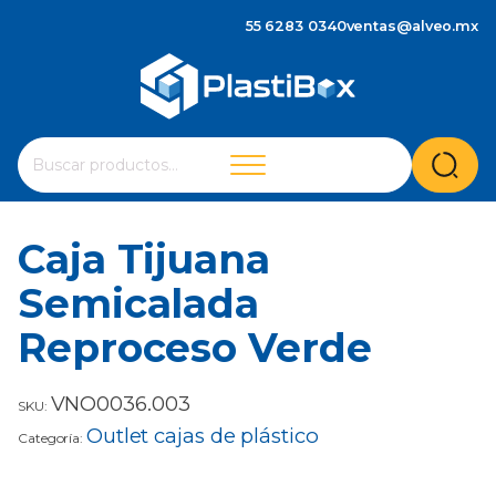
55 6283 0340
ventas@alveo.mx
Cuando hay resultados autocompletados, puedes utilizar 
Buscar
por:
Caja Tijuana
Semicalada
Reproceso Verde
VNO0036.003
SKU:
Outlet cajas de plástico
Categoría: