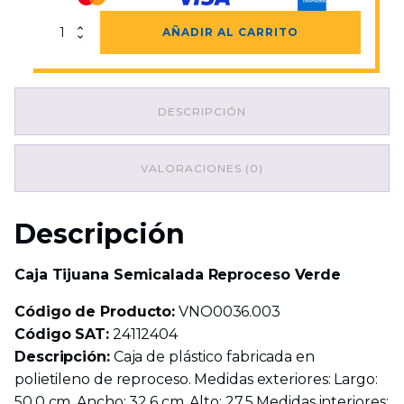
Caja
AÑADIR AL CARRITO
Tijuana
Semicalada
Reproceso
Verde
DESCRIPCIÓN
cantidad
VALORACIONES (0)
Descripción
Caja Tijuana Semicalada Reproceso Verde
Código de Producto:
VNO0036.003
Código SAT:
24112404
Descripción:
Caja de plástico fabricada en
polietileno de reproceso. Medidas exteriores: Largo:
50.0 cm. Ancho: 32.6 cm. Alto: 27.5 Medidas interiores: