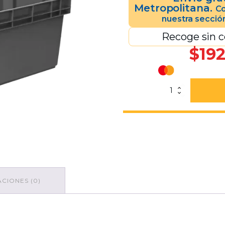
Metropolitana.
Co
nuestra secció
Recoge sin c
$
192
Caja
Toronto
Cerrada
Gris
Sin
Tapa
cantidad
CIONES (0)