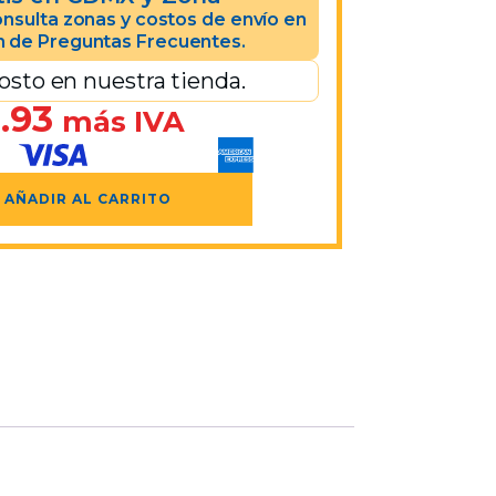
nsulta zonas y costos de envío en
n de Preguntas Frecuentes.
osto en nuestra tienda.
.93
más IVA
AÑADIR AL CARRITO