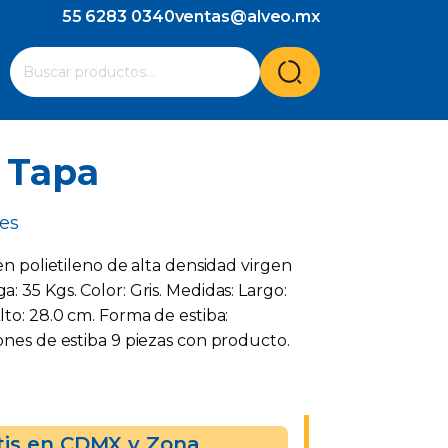
55 6283 0340
ventas@alveo.mx
Cuando hay resultados autocompletados, puedes utilizar l
Buscar
por:
n Tapa
les
en polietileno de alta densidad virgen
: 35 Kgs. Color: Gris. Medidas: Largo:
lto: 28.0 cm. Forma de estiba:
ones de estiba 9 piezas con producto.
tis en CDMX y Zona