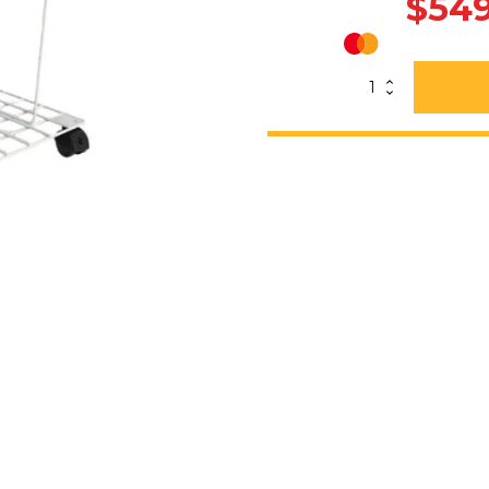
$
549
Canastilla
Con
Ruedas
Para
PC-
13
cantidad