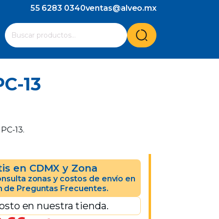
55 6283 0340
ventas@alveo.mx
Cuando hay resultados autocompletados, puedes utilizar l
Buscar
por:
PC-13
 PC-13.
tis en CDMX y Zona
nsulta zonas y costos de envío en
n de Preguntas Frecuentes.
osto en nuestra tienda.