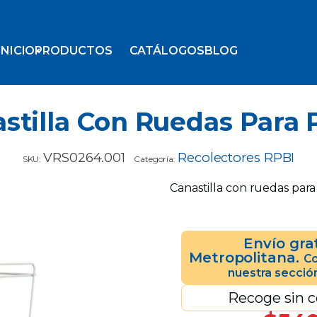
INICIO
PRODUCTOS
CATÁLOGOS
BLOG
stilla Con Ruedas Para 
VRS0264.001
Recolectores RPBI
SKU:
Categoría:
Canastilla con ruedas para
Envío gra
Metropolitana.
Co
nuestra secció
Recoge sin c