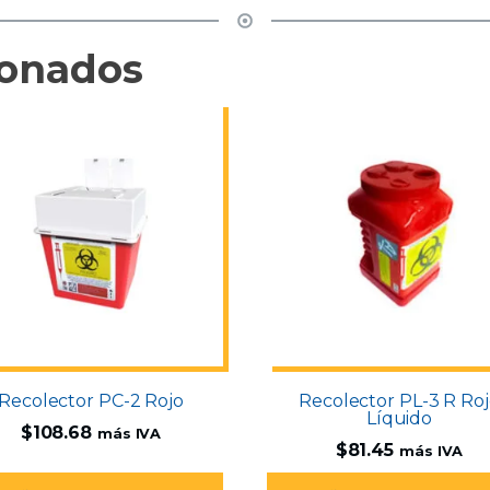
ionados
Recolector PC-2 Rojo
Recolector PL-3 R Ro
Líquido
$
108.68
más IVA
$
81.45
más IVA