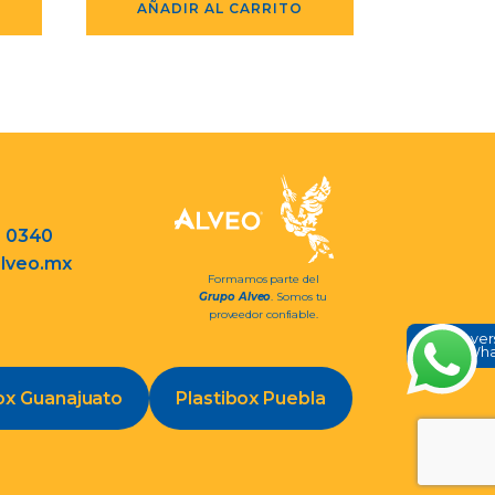
AÑADIR AL CARRITO
3 0340
lveo.mx
Formamos parte del
Grupo Alveo
. Somos tu
proveedor confiable.
Conve
en Wh
ox Guanajuato
Plastibox Puebla