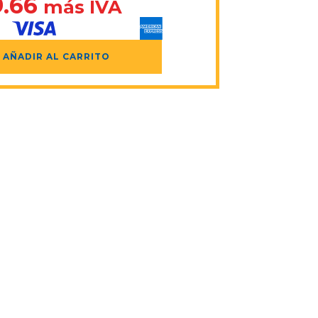
.66
más IVA
AÑADIR AL CARRITO