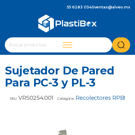
55 6283 0340
ventas@alveo.mx
Cuando hay resultados autocompletados, puedes utilizar 
Buscar
por:
Sujetador De Pared
Para PC-3 y PL-3
VRS0254.001
Recolectores RPBI
SKU:
Categoría: