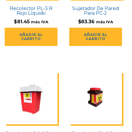
Recolector PL-3 R
Sujetador De Pared
Rojo Líquido
Para PC-2
$
81.45
$
83.36
más IVA
más IVA
AÑADIR AL
AÑADIR AL
CARRITO
CARRITO