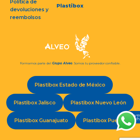
Política de
Plastibox
devoluciones y
reembolsos
Formamos parte del
Grupo Alveo
. Somos tu proveedor confiable.
Plastibox Estado de México
Plastibox Jalisco
Plastibox Nuevo León
Conve
en Wh
Plastibox Guanajuato
Plastibox Puebla