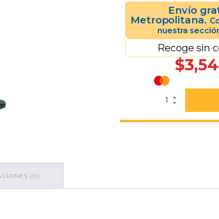
Envío gra
Metropolitana.
Co
nuestra secció
Recoge sin c
$
3,54
Cenicero
OV
35x101
Acero
Inoxidable
cantidad
CIONES (0)