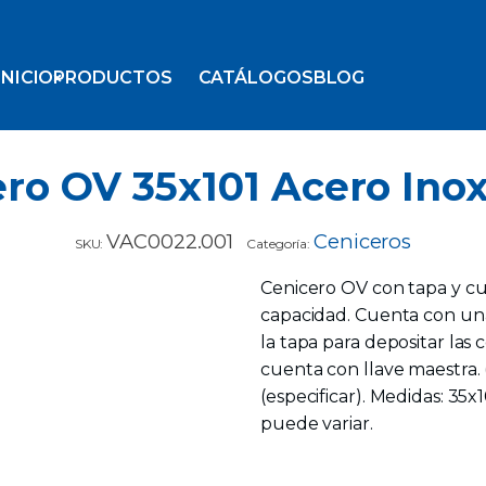
INICIO
PRODUCTOS
CATÁLOGOS
BLOG
ro OV 35x101 Acero Ino
VAC0022.001
Ceniceros
SKU:
Categoría:
Cenicero OV con tapa y cu
capacidad. Cuenta con una
la tapa para depositar las c
cuenta con llave maestra. (i
(especificar). Medidas: 35x1
puede variar.