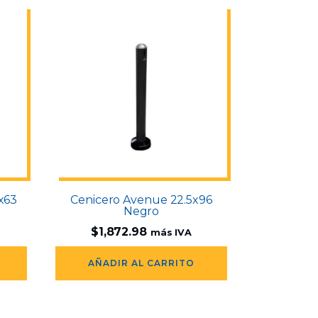
x63
Cenicero Avenue 22.5x96
Negro
$
1,872.98
más IVA
AÑADIR AL CARRITO