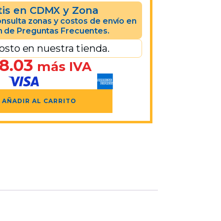
tis en CDMX y Zona
nsulta zonas y costos de envío en
n de Preguntas Frecuentes.
osto en nuestra tienda.
8.03
más IVA
AÑADIR AL CARRITO