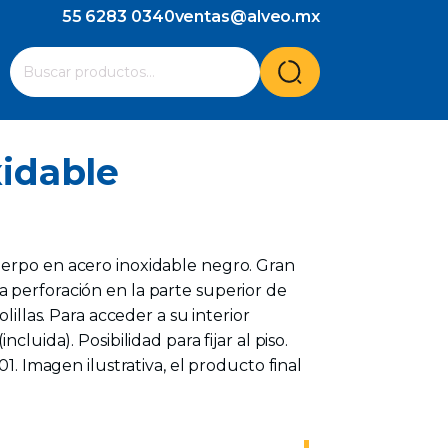
55 6283 0340
ventas@alveo.mx
Cuando hay resultados autocompletados, puedes utilizar l
Buscar
por:
xidable
erpo en acero inoxidable negro. Gran
 perforación en la parte superior de
olillas. Para acceder a su interior
ncluida). Posibilidad para fijar al piso.
01. Imagen ilustrativa, el producto final