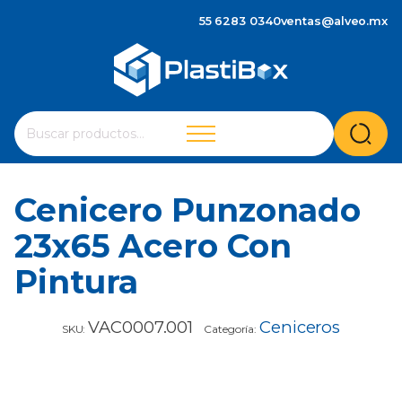
55 6283 0340
ventas@alveo.mx
Cuando hay resultados autocompletados, puedes utilizar 
Buscar
por:
Cenicero Punzonado
23x65 Acero Con
Pintura
VAC0007.001
Ceniceros
SKU:
Categoría: