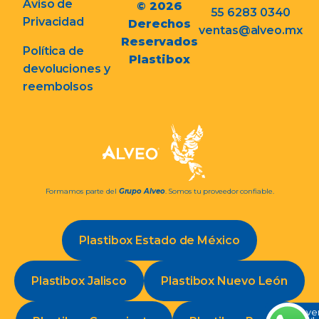
Aviso de
© 2026
55 6283 0340
Privacidad
Derechos
ventas@alveo.mx
Reservados
Política de
Plastibox
devoluciones y
reembolsos
Formamos parte del
Grupo Alveo
. Somos tu proveedor confiable.
Plastibox Estado de México
Plastibox Jalisco
Plastibox Nuevo León
Conve