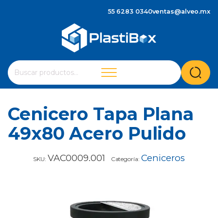
55 6283 0340
ventas@alveo.mx
Cuando hay resultados autocompletados, puedes utilizar 
Buscar
por:
Cenicero Tapa Plana
49x80 Acero Pulido
VAC0009.001
Ceniceros
SKU:
Categoría: