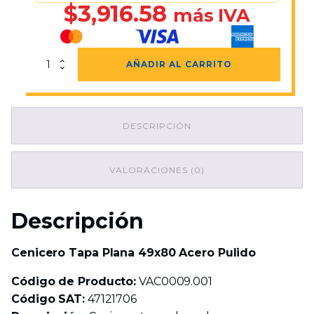
$
3,916.58
más IVA
Cenicero
AÑADIR AL CARRITO
Tapa
Plana
49x80
Acero
DESCRIPCIÓN
Pulido
cantidad
VALORACIONES (0)
Descripción
Cenicero Tapa Plana 49x80 Acero Pulido
Código de Producto:
VAC0009.001
Código SAT:
47121706