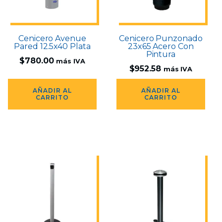
Cenicero Avenue
Cenicero Punzonado
Pared 12.5x40 Plata
23x65 Acero Con
Pintura
$
780.00
más IVA
$
952.58
más IVA
AÑADIR AL
AÑADIR AL
CARRITO
CARRITO