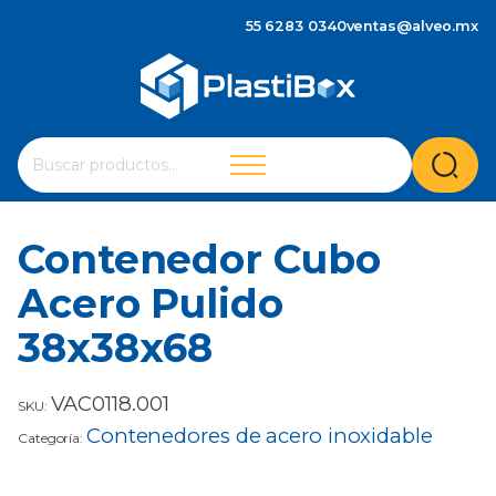
55 6283 0340
ventas@alveo.mx
Cuando hay resultados autocompletados, puedes utilizar 
Buscar
por:
Contenedor Cubo
Acero Pulido
38x38x68
VAC0118.001
SKU:
Contenedores de acero inoxidable
Categoría: