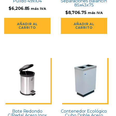
Pulido 49x104
Separaciones Balancín
85x43x75
$
6,206.85
más IVA
$
8,706.75
más IVA
AÑADIR AL
AÑADIR AL
CARRITO
CARRITO
Bote Redondo
Contenedor Ecológico
C/Pedal Acero Inox
Cubo Doble Acero