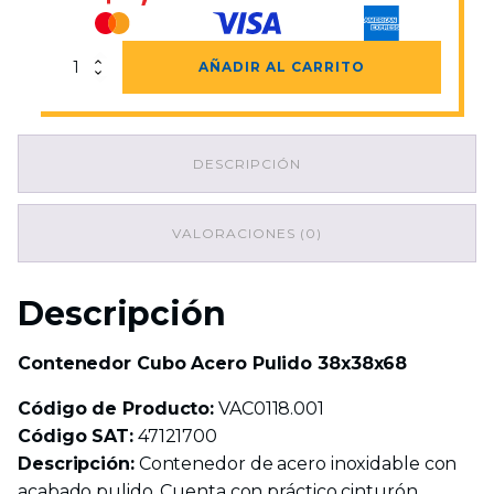
Contenedor
AÑADIR AL CARRITO
Cubo
Acero
Pulido
38x38x68
DESCRIPCIÓN
cantidad
VALORACIONES (0)
Descripción
Contenedor Cubo Acero Pulido 38x38x68
Código de Producto:
VAC0118.001
Código SAT:
47121700
Descripción:
Contenedor de acero inoxidable con
acabado pulido. Cuenta con práctico cinturón