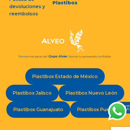
Plastibox
devoluciones y
reembolsos
Formamos parte del
Grupo Alveo
. Somos tu proveedor confiable.
Plastibox Estado de México
Plastibox Jalisco
Plastibox Nuevo León
Conve
Plastibox Guanajuato
Plastibox Puebla
en Wh