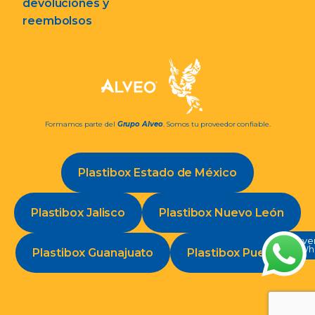
devoluciones y
reembolsos
Formamos parte del
Grupo Alveo
. Somos tu proveedor confiable.
Plastibox Estado de México
Plastibox Jalisco
Plastibox Nuevo León
Conve
en Wh
Plastibox Guanajuato
Plastibox Puebla