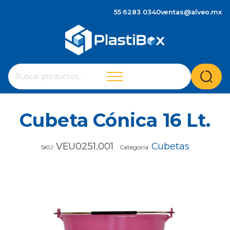
55 6283 0340
ventas@alveo.mx
Cuando hay resultados autocompletados, puedes utilizar 
Buscar
por:
Cubeta Cónica 16 Lt.
VEU0251.001
Cubetas
SKU:
Categoría: