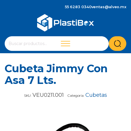
55 6283 0340
ventas@alveo.mx
Cuando hay resultados autocompletados, puedes utilizar 
Buscar
por:
Cubeta Jimmy Con
Asa 7 Lts.
VEU0211.001
Cubetas
SKU:
Categoría: