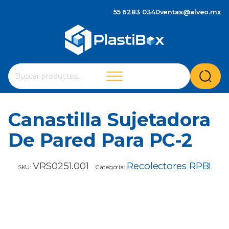
55 6283 0340
ventas@alveo.mx
Cuando hay resultados autocompletados, puedes utilizar 
Buscar
por:
Canastilla Sujetadora
De Pared Para PC-2
VRS0251.001
Recolectores RPBI
SKU:
Categoría: