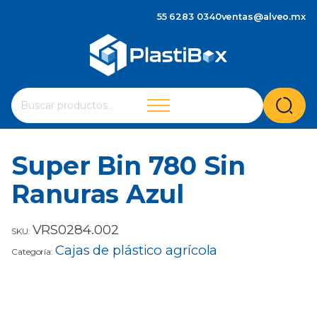
55 6283 0340
ventas@alveo.mx
Cuando hay resultados autocompletados, puedes utilizar 
Buscar
por:
Super Bin 780 Sin
Ranuras Azul
VRS0284.002
SKU:
Cajas de plástico agrícola
Categoría: