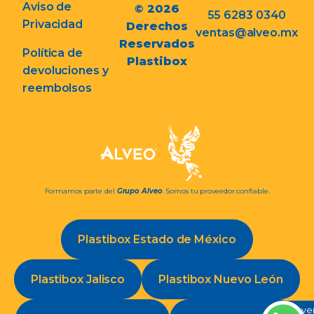
Aviso de
© 2026
55 6283 0340
Privacidad
Derechos
ventas@alveo.mx
Reservados
Política de
Plastibox
devoluciones y
reembolsos
Formamos parte del
Grupo Alveo
. Somos tu proveedor confiable.
Plastibox Estado de México
Plastibox Jalisco
Plastibox Nuevo León
Conve