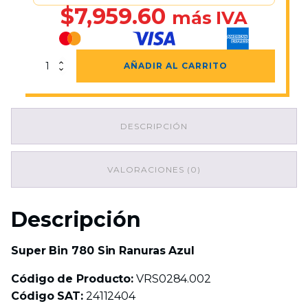
$
7,959.60
más IVA
Super
AÑADIR AL CARRITO
Bin
780
Sin
Ranuras
DESCRIPCIÓN
Azul
cantidad
VALORACIONES (0)
Descripción
Super Bin 780 Sin Ranuras Azul
Código de Producto:
VRS0284.002
Código SAT:
24112404