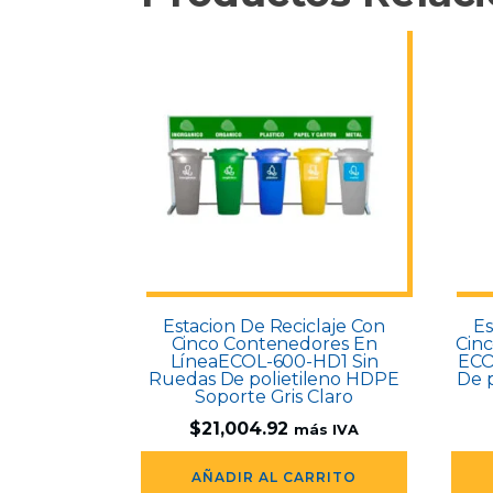
Estacion De Reciclaje Con
Es
Cinco Contenedores En
Cin
LíneaECOL-600-HD1 Sin
ECO
Ruedas De polietileno HDPE
De 
Soporte Gris Claro
$
21,004.92
más IVA
AÑADIR AL CARRITO