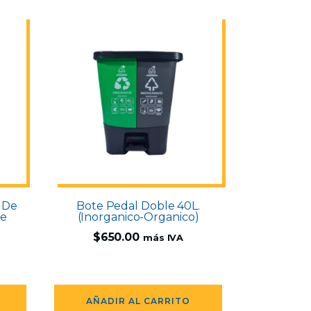
 De
Bote Pedal Doble 40L.
de
(Inorganico-Organico)
$
650.00
más IVA
AÑADIR AL CARRITO