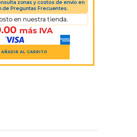
nsulta zonas y costos de envío en
n de Preguntas Frecuentes.
osto en nuestra tienda.
.00
más IVA
AÑADIR AL CARRITO