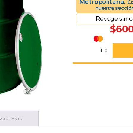
Metropolitana.
Co
nuestra secció
Recoge sin c
$
600
Tambo
Metálico
200
Lts
De
2da
Vida
Abierto
Verde
Oscuro
cantidad
CIONES (0)