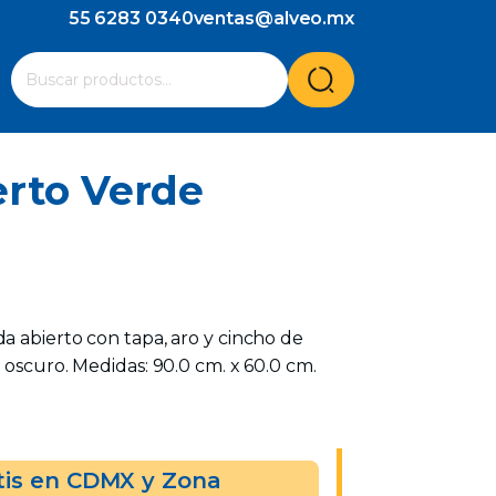
55 6283 0340
ventas@alveo.mx
Cuando hay resultados autocompletados, puedes utilizar l
Buscar
por:
erto Verde
a abierto con tapa, aro y cincho de
 oscuro. Medidas: 90.0 cm. x 60.0 cm.
tis en CDMX y Zona