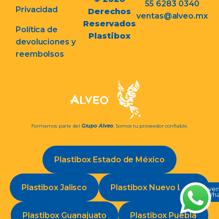
55 6283 0340
Privacidad
Derechos
ventas@alveo.mx
Reservados
Política de
Plastibox
devoluciones y
reembolsos
Formamos parte del
Grupo Alveo
. Somos tu proveedor confiable.
Plastibox Estado de México
Plastibox Jalisco
Plastibox Nuevo León
Conve
en Wh
Plastibox Guanajuato
Plastibox Puebla