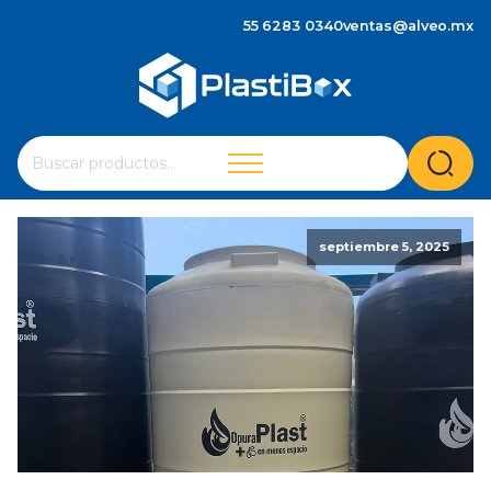
55 6283 0340
ventas@alveo.mx
Cuando hay resultados autocompletados, puedes utilizar 
Buscar
por:
septiembre 5, 2025